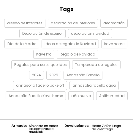
Tags
diseño de interiores
decoración de interiores
decoración
Decoración de exterior
decoracion navidad
Día de la Madre
Ideas de regalo de Navidad
kave home
Kave Pro
Regalo de Navidad
Regalos para seres queridos
Temporada de regalos
2024
2025
Annasofia Facello
annasofia facello bake off
annasofia facello casa
Annasofia Facello Kave Home
año nuevo
Antihumedad