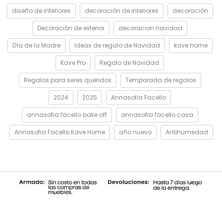
diseño de interiores
decoración de interiores
decoración
Decoración de exterior
decoracion navidad
Día de la Madre
Ideas de regalo de Navidad
kave home
Kave Pro
Regalo de Navidad
Regalos para seres queridos
Temporada de regalos
2024
2025
Annasofia Facello
annasofia facello bake off
annasofia facello casa
Annasofia Facello Kave Home
año nuevo
Antihumedad